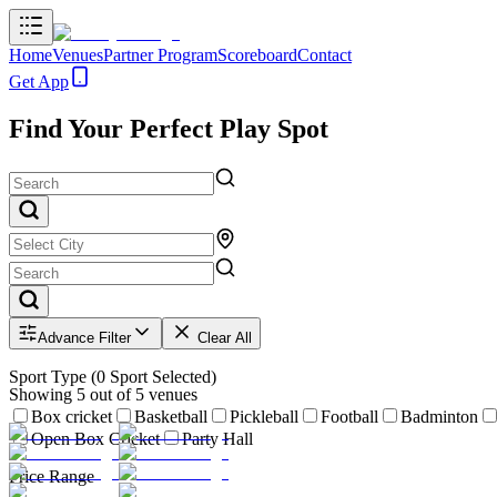
Home
Venues
Partner Program
Scoreboard
Contact
Get App
Find Your Perfect Play Spot
Advance Filter
Clear All
Sport Type
(
0
Sport Selected)
Showing
5
out of
5
venues
Box cricket
Basketball
Pickleball
Football
Badminton
Open Box Cricket
Party Hall
Price Range