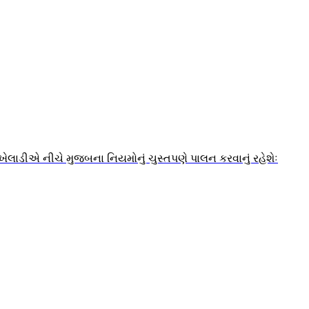
ેક ખેલાડીએ નીચે મુજબના નિયમોનું ચુસ્તપણે પાલન કરવાનું રહેશેઃ