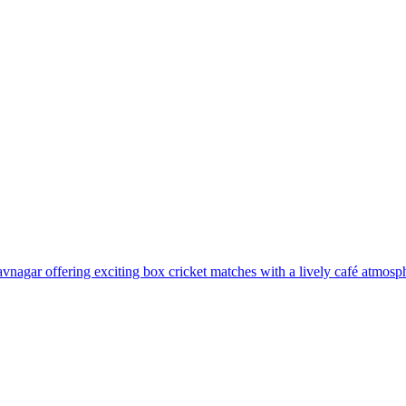
vnagar offering exciting box cricket matches with a lively café atmosphe