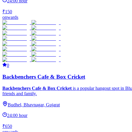
24:00 hour
₹150
onwards
0
Backbenchers Cafe & Box Cricket
Backbenchers Cafe & Box Cricket
is a popular hangout spot in Bha
friends and family.
Budhel, Bhavnagar, Gujarat
24:00 hour
₹650
onwards