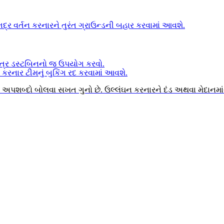
 વર્તન કરનારને તુરંત ગ્રાઉન્ડની બહાર કરવામાં આવશે.
, માત્ર ડસ્ટબિનનો જ ઉપયોગ કરવો.
કરનાર ટીમનું બુકિંગ રદ કરવામાં આવશે.
 કે અપશબ્દો બોલવા સખત ગુનો છે. ઉલ્લંઘન કરનારને દંડ અથવા મેદાનમ