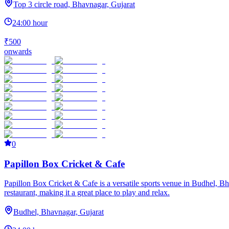
Top 3 circle road, Bhavnagar, Gujarat
24:00 hour
₹500
onwards
0
Papillon Box Cricket & Cafe
Papillon Box Cricket & Cafe is a versatile sports venue in Budhel, Bhavn
restaurant, making it a great place to play and relax.
Budhel, Bhavnagar, Gujarat