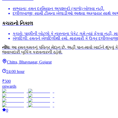
સભ્યતાઃ રમત દરમિયાન અપશબ્દો (ગાળો) બોલવા નહીં.
દલીલબાજીઃ સામી ટીમના ખેલાડીઓ અથવા અમ્પાયર સાથે અભદ્ર
કચરાનો નિકાલ
કચરો: પાણીની બોટલો કે નાસ્તાના પેકેટ ગમે ત્યાં ફેંકવા નહીં
ખેલદિલી: રમતને ખેલદિલીથી રમો. મારામારી કે ઉગ્ર દલીલબાજી 
નોંધ:
આ રમતગમતનું પવિત્ર મેદાન છે. અહીં પાન-માવો ખાઈને થૂંકવું
જવાબદારી બુકિંગ કરાવનારની રહેશે.
Chitra, Bhavnagar, Gujarat
24:00 hour
₹500
onwards
0