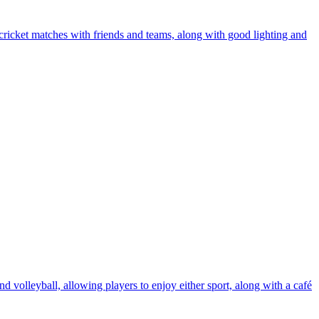
 cricket matches with friends and teams, along with good lighting and
 volleyball, allowing players to enjoy either sport, along with a café