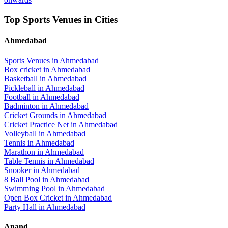
Top Sports Venues in Cities
Ahmedabad
Sports Venues in
Ahmedabad
Box cricket
in
Ahmedabad
Basketball
in
Ahmedabad
Pickleball
in
Ahmedabad
Football
in
Ahmedabad
Badminton
in
Ahmedabad
Cricket Grounds
in
Ahmedabad
Cricket Practice Net
in
Ahmedabad
Volleyball
in
Ahmedabad
Tennis
in
Ahmedabad
Marathon
in
Ahmedabad
Table Tennis
in
Ahmedabad
Snooker
in
Ahmedabad
8 Ball Pool
in
Ahmedabad
Swimming Pool
in
Ahmedabad
Open Box Cricket
in
Ahmedabad
Party Hall
in
Ahmedabad
Anand