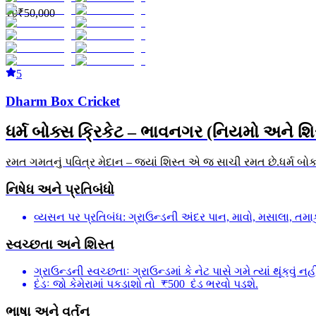
₹0
₹50,000
5
Dharm Box Cricket
ધર્મ બોક્સ ક્રિકેટ – ભાવનગર (નિયમો અને શિ
રમત ગમતનું પવિત્ર મેદાન – જ્યાં શિસ્ત એ જ સાચી રમત છે.ધર્મ બોક્સ
નિષેધ અને પ્રતિબંધો
વ્યસન પર પ્રતિબંધ: ગ્રાઉન્ડની અંદર પાન, માવો, મસાલા, તમાકુ,
સ્વચ્છતા અને શિસ્ત
ગ્રાઉન્ડની સ્વચ્છતાઃ ગ્રાઉન્ડમાં કે નેટ પાસે ગમે ત્યાં થૂંકવું નહી
દંડઃ જો કેમેરામાં પકડાશો તો ₹500 દંડ ભરવો પડશે.
ભાષા અને વર્તન