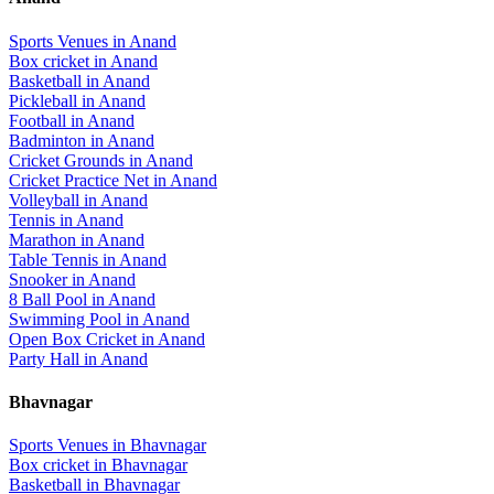
Sports Venues in
Anand
Box cricket
in
Anand
Basketball
in
Anand
Pickleball
in
Anand
Football
in
Anand
Badminton
in
Anand
Cricket Grounds
in
Anand
Cricket Practice Net
in
Anand
Volleyball
in
Anand
Tennis
in
Anand
Marathon
in
Anand
Table Tennis
in
Anand
Snooker
in
Anand
8 Ball Pool
in
Anand
Swimming Pool
in
Anand
Open Box Cricket
in
Anand
Party Hall
in
Anand
Bhavnagar
Sports Venues in
Bhavnagar
Box cricket
in
Bhavnagar
Basketball
in
Bhavnagar