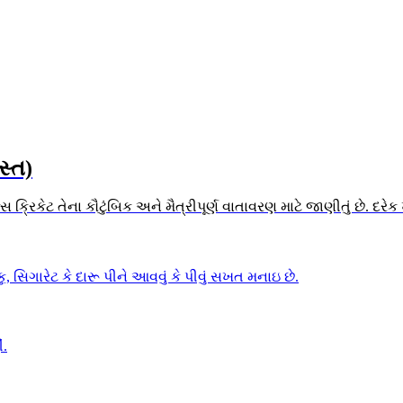
સ્ત)
 ક્રિકેટ તેના કૌટુંબિક અને મૈત્રીપૂર્ણ વાતાવરણ માટે જાણીતું છે. દર
 સિગારેટ કે દારૂ પીને આવવું કે પીવું સખત મનાઇ છે.
ં.