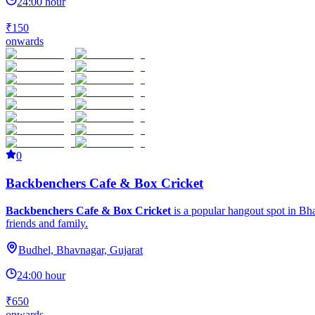
24:00 hour
₹150
onwards
0
Backbenchers Cafe & Box Cricket
Backbenchers Cafe & Box Cricket
is a popular hangout spot in Bha
friends and family.
Budhel, Bhavnagar, Gujarat
24:00 hour
₹650
onwards