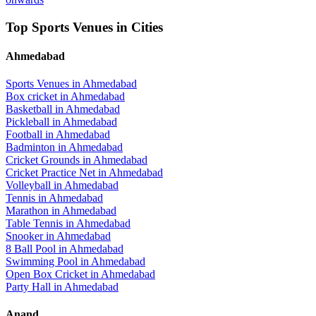
Top Sports Venues in Cities
Ahmedabad
Sports Venues in
Ahmedabad
Box cricket
in
Ahmedabad
Basketball
in
Ahmedabad
Pickleball
in
Ahmedabad
Football
in
Ahmedabad
Badminton
in
Ahmedabad
Cricket Grounds
in
Ahmedabad
Cricket Practice Net
in
Ahmedabad
Volleyball
in
Ahmedabad
Tennis
in
Ahmedabad
Marathon
in
Ahmedabad
Table Tennis
in
Ahmedabad
Snooker
in
Ahmedabad
8 Ball Pool
in
Ahmedabad
Swimming Pool
in
Ahmedabad
Open Box Cricket
in
Ahmedabad
Party Hall
in
Ahmedabad
Anand