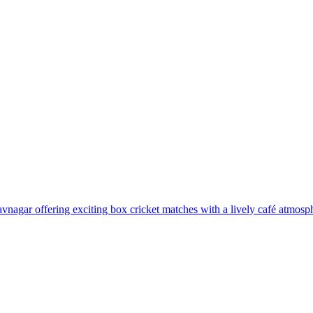
vnagar offering exciting box cricket matches with a lively café atmosphe