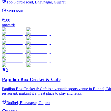
Top 3 circle road, Bhavnagar, Gujarat
24:00 hour
₹500
onwards
0
Papillon Box Cricket & Cafe
Papillon Box Cricket & Cafe is a versatile sports venue in Budhel, Bhavn
restaurant, making it a great place to play and relax.
Budhel, Bhavnagar, Gujarat