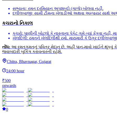
સભ્યતાઃ રમત દરમિયાન અપશબ્દો (ગાળો) બોલવા નહીં.
દલીલબાજીઃ સામી ટીમના ખેલાડીઓ અથવા અમ્પાયર સાથે અભદ્ર
કચરાનો નિકાલ
કચરો: પાણીની બોટલો કે નાસ્તાના પેકેટ ગમે ત્યાં ફેંકવા નહીં
ખેલદિલી: રમતને ખેલદિલીથી રમો. મારામારી કે ઉગ્ર દલીલબાજી 
નોંધ:
આ રમતગમતનું પવિત્ર મેદાન છે. અહીં પાન-માવો ખાઈને થૂંકવું
જવાબદારી બુકિંગ કરાવનારની રહેશે.
Chitra, Bhavnagar, Gujarat
24:00 hour
₹500
onwards
0