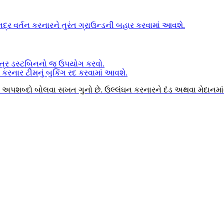
 વર્તન કરનારને તુરંત ગ્રાઉન્ડની બહાર કરવામાં આવશે.
, માત્ર ડસ્ટબિનનો જ ઉપયોગ કરવો.
કરનાર ટીમનું બુકિંગ રદ કરવામાં આવશે.
 કે અપશબ્દો બોલવા સખત ગુનો છે. ઉલ્લંઘન કરનારને દંડ અથવા મેદાનમ