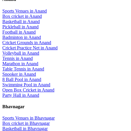
Sports Venues in
Anand
Box cricket
in
Anand
Basketball
in
Anand
Pickleball
in
Anand
Football
in
Anand
Badminton
in
Anand
Cricket Grounds
in
Anand
Cricket Practice Net
in
Anand
Volleyball
in
Anand
Tennis
in
Anand
Marathon
in
Anand
Table Tennis
in
Anand
Snooker
in
Anand
8 Ball Pool
in
Anand
Swimming Pool
in
Anand
Open Box Cricket
in
Anand
Party Hall
in
Anand
Bhavnagar
Sports Venues in
Bhavnagar
Box cricket
in
Bhavnagar
Basketball
in
Bhavnagar