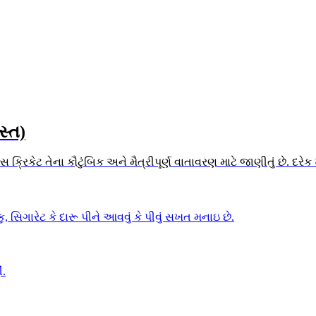
સ્ત)
 ક્રિકેટ તેના કૌટુંબિક અને મૈત્રીપૂર્ણ વાતાવરણ માટે જાણીતું છે. દર
 સિગારેટ કે દારૂ પીને આવવું કે પીવું સખત મનાઇ છે.
ં.