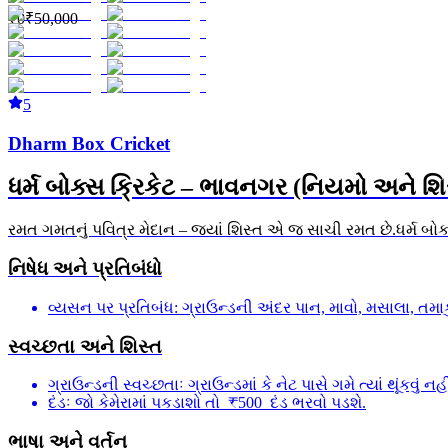
₹0
₹50,000
5
Dharm Box Cricket
ધર્મ બોક્સ ક્રિકેટ – ભાવનગર (નિયમો અને શિ
રમત ગમતનું પવિત્ર મેદાન – જ્યાં શિસ્ત એ જ સાચી રમત છે.ધર્મ બોક્સ
નિષેધ અને પ્રતિબંધો
વ્યસન પર પ્રતિબંધ: ગ્રાઉન્ડની અંદર પાન, માવો, મસાલા, તમાકુ,
સ્વચ્છતા અને શિસ્ત
ગ્રાઉન્ડની સ્વચ્છતાઃ ગ્રાઉન્ડમાં કે નેટ પાસે ગમે ત્યાં થૂંકવું નહી
દંડઃ જો કેમેરામાં પકડાશો તો ₹500 દંડ ભરવો પડશે.
ભાષા અને વર્તન