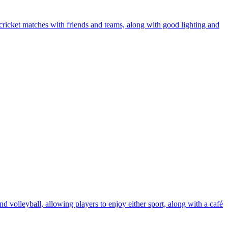
 cricket matches with friends and teams, along with good lighting and
 volleyball, allowing players to enjoy either sport, along with a café