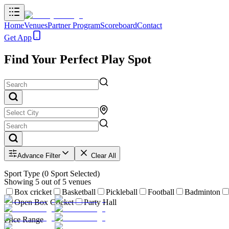
Home
Venues
Partner Program
Scoreboard
Contact
Get App
Find Your Perfect Play Spot
Advance Filter
Clear All
Sport Type
(
0
Sport Selected)
Showing
5
out of
5
venues
Box cricket
Basketball
Pickleball
Football
Badminton
Open Box Cricket
Party Hall
Price Range