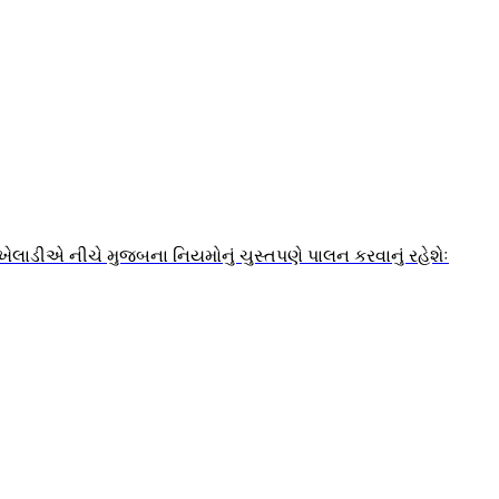
ેક ખેલાડીએ નીચે મુજબના નિયમોનું ચુસ્તપણે પાલન કરવાનું રહેશેઃ